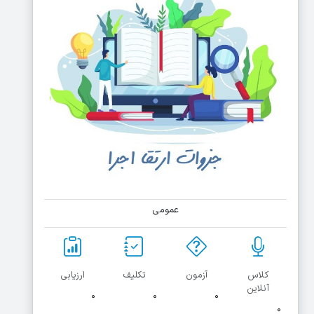
عمومی
کلاس
آزمون
تکلیف
ارزیابی
آنلاین
۰
۰
۰
۰